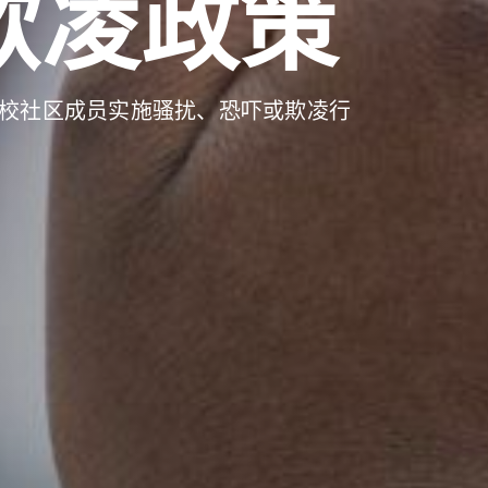
欺凌政策
校社区成员实施骚扰、恐吓或欺凌行