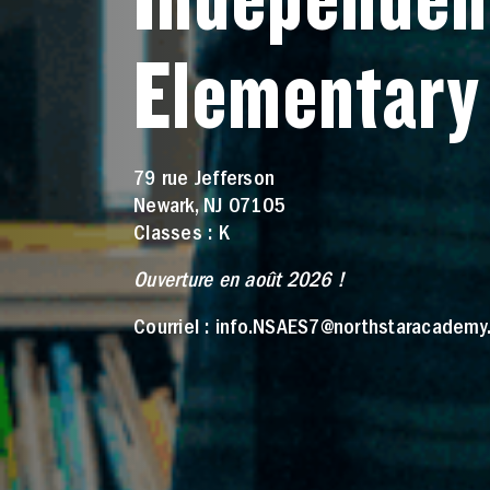
Elementary
79 rue Jefferson
Newark, NJ 07105
Classes : K
Ouverture en août 2026 !
Courriel : info.NSAES7@northstaracademy